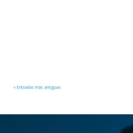
Taller: de 18.30 a 19.30
Social: de 19.30 a 23.30
70% Bachata, 30% Salsa.
Si quieres saber más, pregúntanos!
606 50 14 94 (Estela)
678 50 08 58 (Irene)
NO TE QUEDES FUERA!!!
« Entradas más antiguas