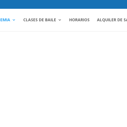
EMIA
CLASES DE BAILE
HORARIOS
ALQUILER DE S
INSTALACIONES
EL TALLER DE LA DANZA
emia de baile con Instalaciones totalmente equi