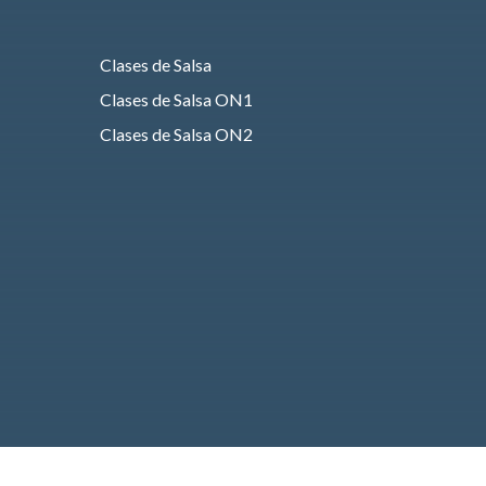
Clases de Salsa
Clases de Salsa ON1
Clases de Salsa ON2
Clases de Bachata
Clases de HIP HOP
Clases de Heels
Clases de Fusión Latino
Clases de Rueda de casino
Clases de Taichi