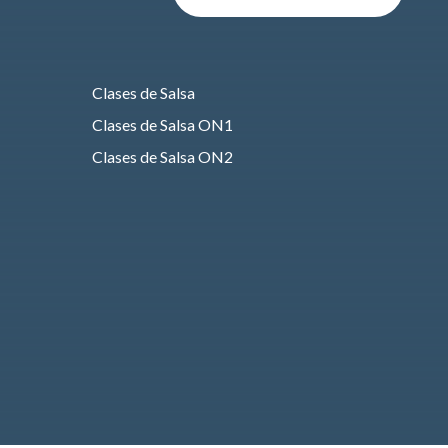
Clases de Salsa
Clases de Salsa ON1
Clases de Salsa ON2
Clases de Bachata
Clases de HIP HOP
Clases de Heels
Clases de Fusión Latino
Clases de Rueda de casino
Clases de Taichi