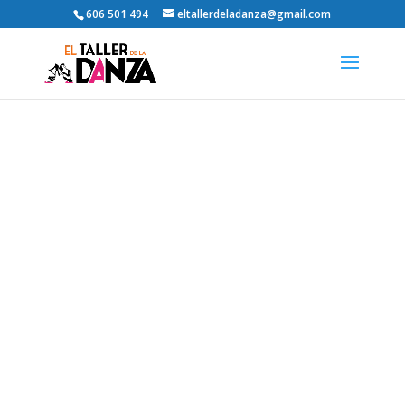
606 501 494
eltallerdeladanza@gmail.com
COOKIES
¿NECESITAS UN
ESPACIO CREATIVO?
Salas de baile Totalmente
equipadas